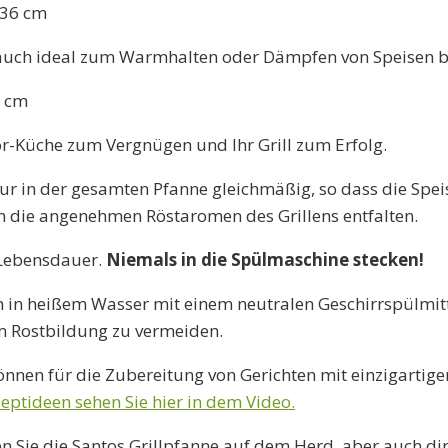
 36 cm
r auch ideal zum Warmhalten oder Dämpfen von Speisen b
4 cm
r-Küche zum Vergnügen und Ihr Grill zum Erfolg.
 in der gesamten Pfanne gleichmäßig, so dass die Speis
ch die angenehmen Röstaromen des Grillens entfalten.
e Lebensdauer.
Niemals in die Spülmaschine stecken!
 in heißem Wasser mit einem neutralen Geschirrspülmitt
m Rostbildung zu vermeiden.
können für die Zubereitung von Gerichten mit einzigarti
eptideen sehen Sie hier in dem Video.
 Sie die Santos Grillpfanne auf dem Herd, aber auch di