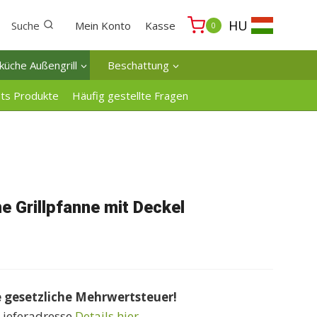
HU
Suche
Mein Konto
Kasse
0
küche Außengrill
Beschattung
ats Produkte
Häufig gestellte Fragen
e Grillpfanne mit Deckel
e gesetzliche Mehrwertsteuer!
Lieferadresse
Details hier