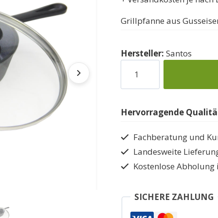
Grillpfanne aus Gusseise
Hersteller:
Santos
Santos
gusseiserne
Grillpfanne
mit
Hervorragende Qualität
Deckel
Menge
Fachberatung und Ku
Landesweite Lieferun
Kostenlose Abholung 
SICHERE ZAHLUNG