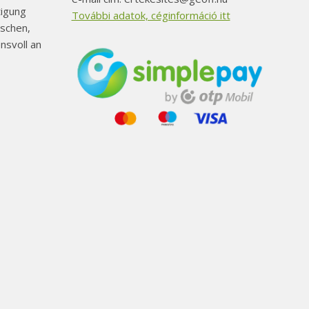
tigung
További adatok, céginformáció itt
schen,
nsvoll an