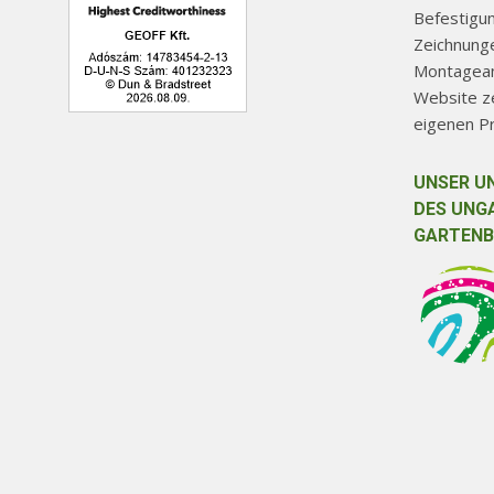
Befestigu
Zeichnunge
Montageanl
Website ze
eigenen P
UNSER U
DES UNG
GARTENB