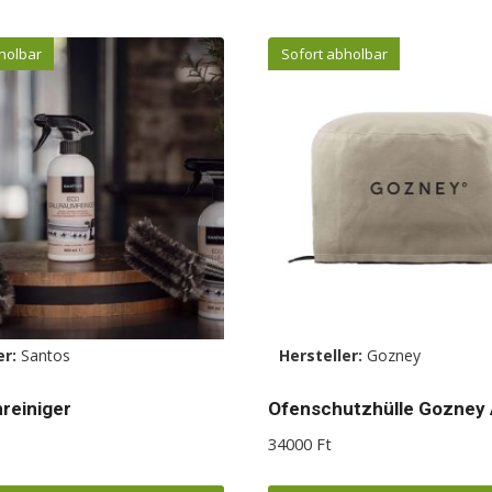
holbar
Sofort abholbar
er:
Santos
Hersteller:
Gozney
nreiniger
Ofenschutzhülle Gozney
34000
Ft