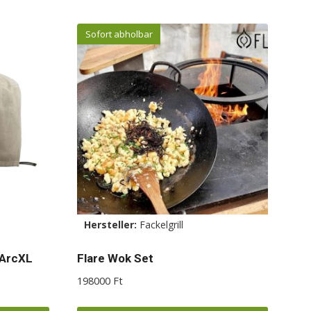
Sofort abholbar
Hersteller:
Fackelgrill
 ArcXL
Flare Wok Set
198000
Ft