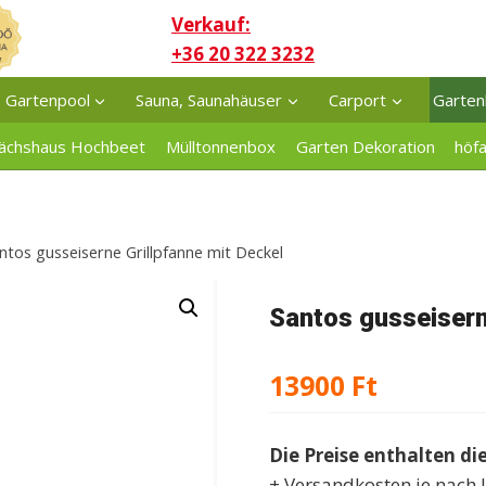
Verkauf:
+36 20 322 3232
Gartenpool
Sauna, Saunahäuser
Carport
Garten
ächshaus Hochbeet
Mülltonnenbox
Garten Dekoration
höf
ntos gusseiserne Grillpfanne mit Deckel
Santos gusseisern
13900
Ft
Die Preise enthalten di
+ Versandkosten je nach 