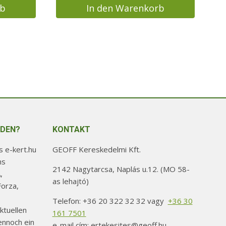
rb
In den Warenkorb
NDEN?
KONTAKT
 e-kert.hu
GEOFF Kereskedelmi Kft.
ns
2142 Nagytarcsa, Naplás u.12. (MO 58-
,
as lehajtó)
orza,
Telefon: +36 20 322 32 32 vagy
+36 30
ktuellen
161 7501
ennoch ein
e-mail cím: ertekesites@geoff.hu