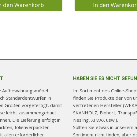
n den Warenkorb
In den Warenko
T
HABEN SIE ES NICHT GEFU
re Aufbewahrungsmöbel
Im Sortiment des Online-Shops
ch Standardentwürfen in
finden Sie Produkte der von u
hen Größen vorgefertigt, damit
vertretenen Hersteller (WEKA
use leicht zusammengebaut
SKANHOLZ, Biohort, TranspaF
nen. Die Lieferung erfolgt in
Nesling, XIMAX usw.).
ackten, folienverpackten
Sollten Sie etwas in unserem a
t allen erforderlichen
Sortiment nicht finden, aber d