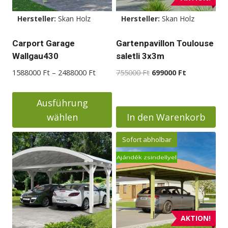
Hersteller:
Skan Holz
Hersteller:
Skan Holz
Carport Garage
Gartenpavillon Toulouse
Wallgau430
saletli 3x3m
Preisspanne:
Ursprünglicher
Aktueller
1588000
Ft
–
2488000
Ft
755000
Ft
699000
Ft
1588000 Ft
Preis
Preis
bis
war:
ist:
Ausführung
2488000 Ft
755000 Ft
699000 Ft.
wählen
In den Warenkorb
Dieses
Sofort abholbar
Produkt
Ajándék zsindellyel
weist
mehrere
Varianten
auf.
Die
AKTION!