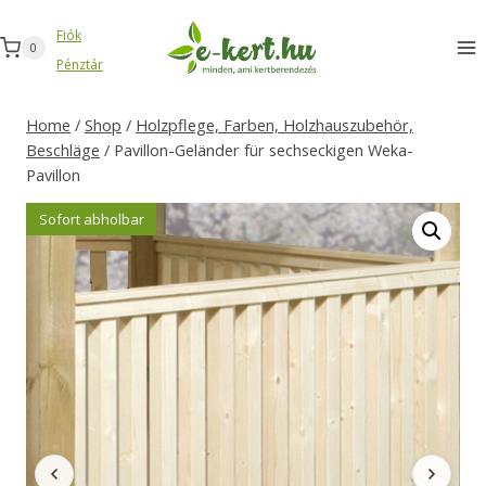
Zum
Fiók
Inhalt
0
Pénztár
springen
Home
/
Shop
/
Holzpflege, Farben, Holzhauszubehör,
Beschläge
/
Pavillon-Geländer für sechseckigen Weka-
Pavillon
Sofort abholbar