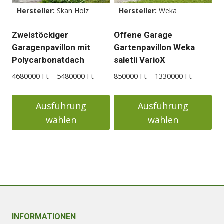
Optionen
Hersteller:
Skan Holz
Hersteller:
Weka
können
auf
Zweistöckiger
Offene Garage
der
Garagenpavillon mit
Gartenpavillon Weka
Produktseite
Polycarbonatdach
saletli VarioX
gewählt
Preisspanne:
Preisspan
4680000
Ft
–
5480000
Ft
850000
Ft
–
1330000
Ft
werden
4680000 Ft
850000 F
bis
bis
Ausführung
Ausführung
5480000 Ft
1330000 
wählen
wählen
Dieses
Dieses
Produkt
Produkt
weist
weist
mehrere
mehrere
Varianten
Varianten
auf.
auf.
Die
Die
INFORMATIONEN