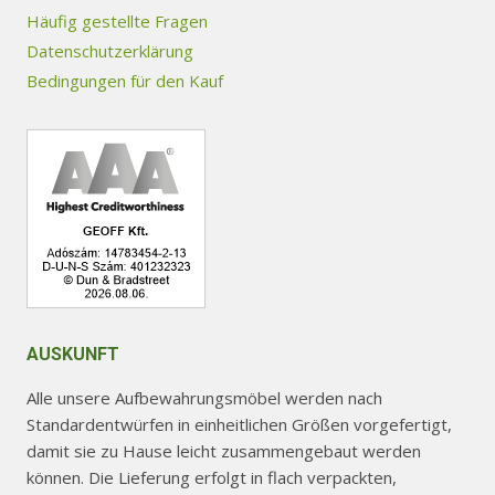
Optionen
Optionen
Häufig gestellte Fragen
können
können
Datenschutzerklärung
auf
auf
Bedingungen für den Kauf
der
der
Produktseite
Produktseite
gewählt
gewählt
werden
werden
AUSKUNFT
Alle unsere Aufbewahrungsmöbel werden nach
Standardentwürfen in einheitlichen Größen vorgefertigt,
damit sie zu Hause leicht zusammengebaut werden
können. Die Lieferung erfolgt in flach verpackten,