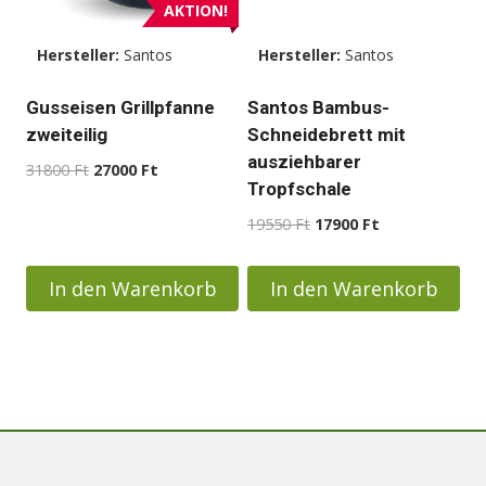
AKTION!
Hersteller:
Santos
Hersteller:
Santos
Gusseisen Grillpfanne
Santos Bambus-
zweiteilig
Schneidebrett mit
ausziehbarer
Ursprünglicher
Aktueller
31800
Ft
27000
Ft
Tropfschale
Preis
Preis
war:
ist:
Ursprünglicher
Aktueller
19550
Ft
17900
Ft
31800 Ft
27000 Ft.
Preis
Preis
war:
ist:
In den Warenkorb
In den Warenkorb
19550 Ft
17900 Ft.