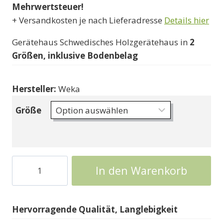
Mehrwertsteuer!
695000 Ft
+ Versandkosten je nach Lieferadresse
Details hier
Gerätehaus Schwedisches Holzgerätehaus in
2
Größen, inklusive Bodenbelag
Hersteller:
Weka
Größe
Gerätehaus
In den Warenkorb
Schwedisches
Chalet
Menge
Hervorragende Qualität, Langlebigkeit