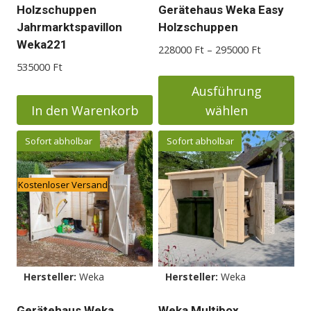
Holzschuppen
Gerätehaus Weka Easy
Jahrmarktspavillon
Holzschuppen
Weka221
Preisspann
228000
Ft
–
295000
Ft
228000 Ft
535000
Ft
bis
Ausführung
295000 Ft
In den Warenkorb
wählen
Dieses
Sofort abholbar
Sofort abholbar
Produkt
weist
Kostenloser Versand
mehrere
Varianten
auf.
Die
Optionen
Hersteller:
Weka
Hersteller:
Weka
können
auf
Gerätehaus Weka
Weka Multibox