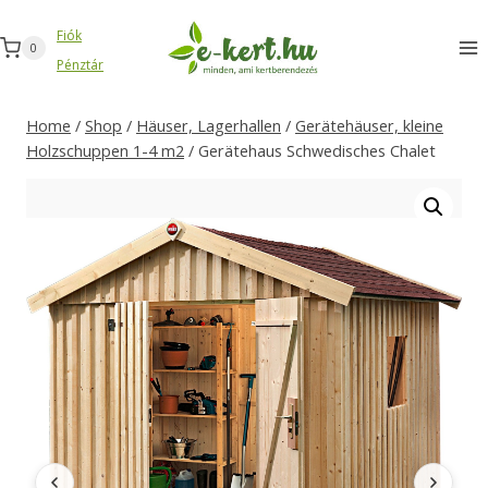
Zum
Fiók
Inhalt
0
Pénztár
springen
Home
/
Shop
/
Häuser, Lagerhallen
/
Gerätehäuser, kleine
Holzschuppen 1-4 m2
/
Gerätehaus Schwedisches Chalet