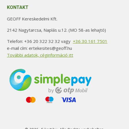
KONTAKT
GEOFF Kereskedelmi Kft.
2142 Nagytarcsa, Naplás u.12. (MO 58-as lehajtó)
Telefon: +36 20 322 32 32 vagy
+36 30 161 7501
e-mail cím: ertekesites@geoff.hu
További adatok, céginformáció itt