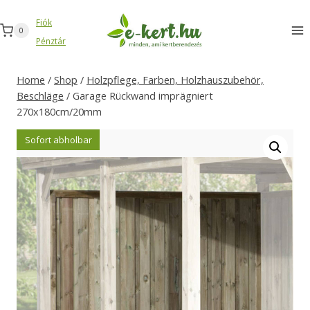
Zum
Fiók
Inhalt
0
Pénztár
springen
Home
/
Shop
/
Holzpflege, Farben, Holzhauszubehör,
Beschläge
/
Garage Rückwand imprägniert
270x180cm/20mm
Sofort abholbar