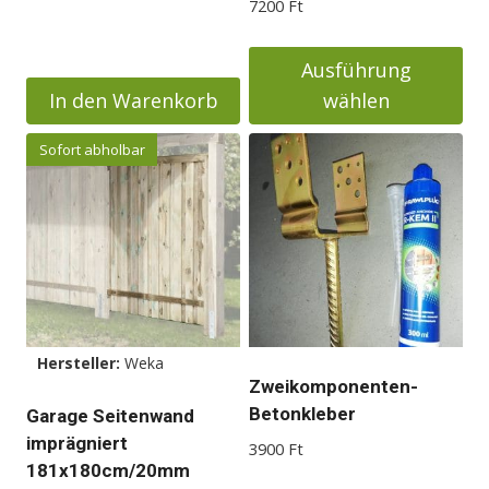
7200
Ft
Ausführung
In den Warenkorb
wählen
Dieses
Sofort abholbar
Produkt
weist
mehrere
Varianten
auf.
Die
Optionen
Hersteller:
Weka
können
Zweikomponenten-
auf
Betonkleber
Garage Seitenwand
der
imprägniert
3900
Ft
Produktseite
181x180cm/20mm