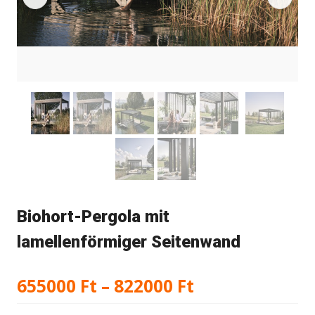
Biohort-Pergola mit
lamellenförmiger Seitenwand
Preisspanne:
655000
Ft
–
822000
Ft
655000 Ft