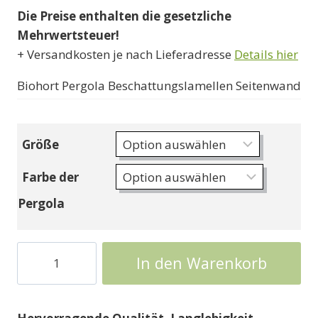
Die Preise enthalten die gesetzliche
bis
Mehrwertsteuer!
822000 Ft
+ Versandkosten je nach Lieferadresse
Details hier
Biohort Pergola Beschattungslamellen Seitenwand
Größe
Farbe der
Pergola
Biohort-
In den Warenkorb
Pergola
mit
lamellenförmiger