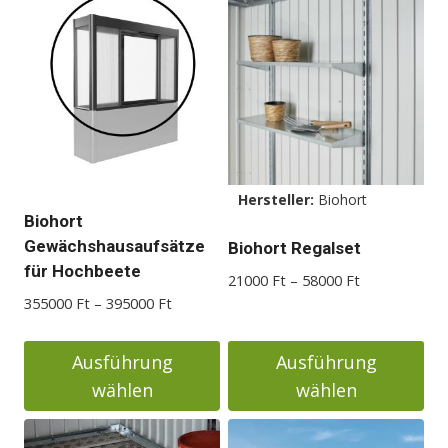
Hersteller:
Biohort
Biohort
Gewächshausaufsätze
Biohort Regalset
für Hochbeete
Preisspanne:
21000
Ft
–
58000
Ft
Preisspanne:
21000 Ft
355000
Ft
–
395000
Ft
355000 Ft
bis
bis
58000 Ft
Ausführung
Ausführung
395000 Ft
wählen
wählen
Dieses
Dieses