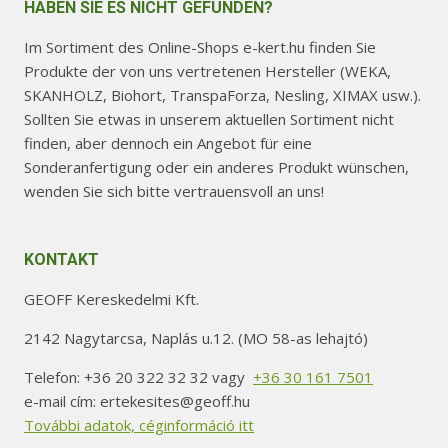
HABEN SIE ES NICHT GEFUNDEN?
Im Sortiment des Online-Shops e-kert.hu finden Sie
Produkte der von uns vertretenen Hersteller (WEKA,
SKANHOLZ, Biohort, TranspaForza, Nesling, XIMAX usw.).
Sollten Sie etwas in unserem aktuellen Sortiment nicht
finden, aber dennoch ein Angebot für eine
Sonderanfertigung oder ein anderes Produkt wünschen,
wenden Sie sich bitte vertrauensvoll an uns!
KONTAKT
GEOFF Kereskedelmi Kft.
2142 Nagytarcsa, Naplás u.12. (MO 58-as lehajtó)
Telefon: +36 20 322 32 32 vagy
+36 30 161 7501
e-mail cím: ertekesites@geoff.hu
További adatok, céginformáció itt