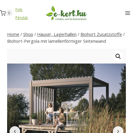
Zum
Fiók
Inhalt
0
Pénztár
springen
Home
/
Shop
/
Häuser, Lagerhallen
/
Biohort Zusatzstoffe
/
Biohort-Pergola mit lamellenförmiger Seitenwand