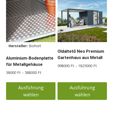
Produkt
Produkt
weist
weist
mehrere
mehrere
Varianten
Varianten
auf.
auf.
Die
Die
Optionen
Optionen
Hersteller:
Biohort
können
können
Oldaltető Neo Premium
auf
auf
Gartenhaus aus Metall
Aluminium-Bodenplatte
der
der
für Metallgehäuse
Preisspan
998000
Ft
–
1825000
Ft
Produktseite
Produktseite
998000 F
Preisspanne:
38000
Ft
–
588000
Ft
gewählt
gewählt
bis
38000 Ft
werden
werden
1825000 
bis
Ausführung
Ausführung
588000 Ft
wählen
wählen
Dieses
Dieses
Produkt
Produkt