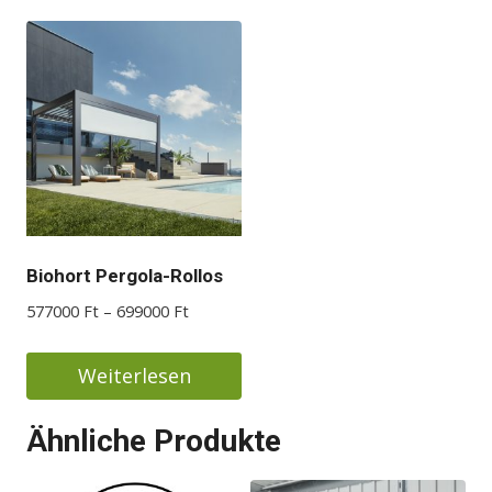
Biohort Pergola-Rollos
Preisspanne:
577000
Ft
–
699000
Ft
577000 Ft
bis
Weiterlesen
699000 Ft
Ähnliche Produkte