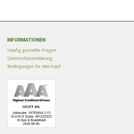
Optionen
können
auf
der
Produktseite
INFORMATIONEN
gewählt
Häufig gestellte Fragen
werden
Datenschutzerklärung
Bedingungen für den Kauf