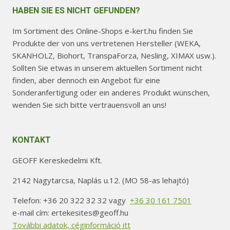
HABEN SIE ES NICHT GEFUNDEN?
Im Sortiment des Online-Shops e-kert.hu finden Sie
Produkte der von uns vertretenen Hersteller (WEKA,
SKANHOLZ, Biohort, TranspaForza, Nesling, XIMAX usw.).
Sollten Sie etwas in unserem aktuellen Sortiment nicht
finden, aber dennoch ein Angebot für eine
Sonderanfertigung oder ein anderes Produkt wünschen,
wenden Sie sich bitte vertrauensvoll an uns!
KONTAKT
GEOFF Kereskedelmi Kft.
2142 Nagytarcsa, Naplás u.12. (MO 58-as lehajtó)
Telefon: +36 20 322 32 32 vagy
+36 30 161 7501
e-mail cím: ertekesites@geoff.hu
További adatok, céginformáció itt