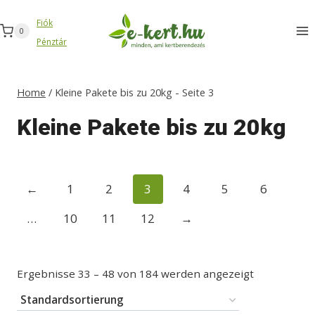
Zum
Fiók
Inhalt
0
Pénztár
springen
Home
/
Kleine Pakete bis zu 20kg
- Seite 3
Kleine Pakete bis zu 20kg
←
1
2
3
4
5
6
…
10
11
12
→
Ergebnisse 33 – 48 von 184 werden angezeigt