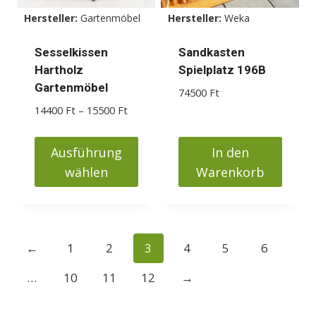
Hersteller:
Gartenmöbel
Hersteller:
Weka
Sesselkissen
Sandkasten
Hartholz
Spielplatz 196B
Gartenmöbel
74500
Ft
Preisspanne:
14400
Ft
–
15500
Ft
14400 Ft
bis
Ausführung
In den
15500 Ft
wählen
Warenkorb
Dieses
Produkt
weist
←
1
2
3
4
5
6
mehrere
Varianten
…
10
11
12
→
auf.
Die