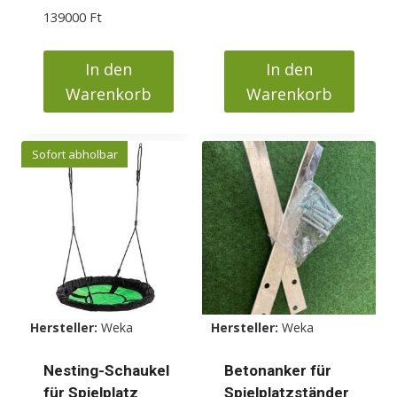
werden
Preis
Preis
139000
Ft
war:
ist:
269000 Ft
239000 F
In den
In den
Warenkorb
Warenkorb
Sofort abholbar
Hersteller:
Weka
Hersteller:
Weka
Nesting-Schaukel
Betonanker für
für Spielplatz
Spielplatzständer