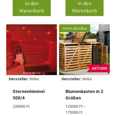
In den
In den
Warenkorb
Warenkorb
Sofort abholbar
AKTION!
Hersteller:
Weka
Hersteller:
Weka
Sternenhimmel
Blumenkasten in 2
500/4
Größen
239000
Ft
125000
Ft
–
Preisspanne:
173000
Ft