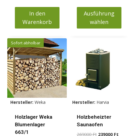
125000 Ft
bis
In den
Ausführung
173000 Ft
Warenkorb
wählen
Dieses
Produkt
Sofort abholbar
weist
mehrere
Varianten
auf.
Die
Optionen
können
Hersteller:
Weka
Hersteller:
Harvia
auf
der
Holzlager Weka
Holzbeheizter
Produktseite
Blumenlager
Saunaofen
gewählt
663/1
Ursprünglicher
Aktueller
269000
Ft
239000
Ft