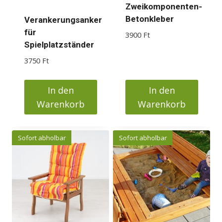
auf
auf
Zweikomponenten-
der
der
Betonkleber
Verankerungsanker
Produktseite
Produktseite
für
3900
Ft
gewählt
gewählt
Spielplatzständer
werden
werden
3750
Ft
In den
In den
Warenkorb
Warenkorb
Sofort abholbar
Sofort abholbar