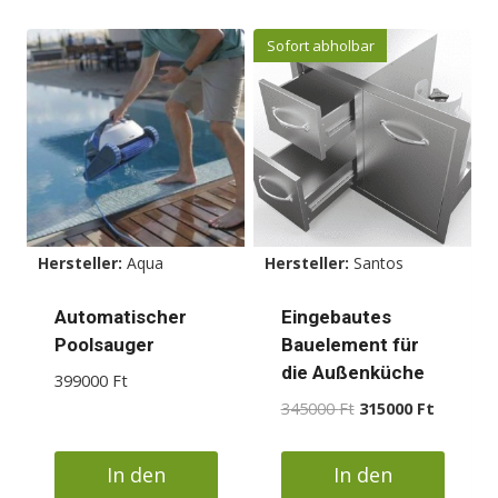
Sofort abholbar
Hersteller:
Aqua
Hersteller:
Santos
Automatischer
Eingebautes
Poolsauger
Bauelement für
die Außenküche
399000
Ft
Ursprünglicher
Aktueller
345000
Ft
315000
Ft
Preis
Preis
war:
ist:
In den
In den
345000 Ft
315000 F