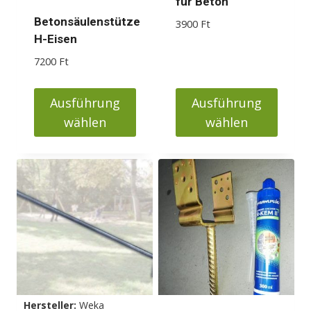
für Beton
Betonsäulenstütze
3900
Ft
H-Eisen
7200
Ft
Ausführung
Ausführung
wählen
wählen
Dieses
Dieses
Produkt
Produkt
weist
weist
mehrere
mehrere
Varianten
Varianten
auf.
auf.
Die
Die
Optionen
Optionen
können
können
Hersteller:
Weka